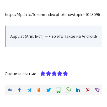
https://4pda.to/forum/index.php?showtopic=1048096
AppList (АппЛист) — что это такое на Android?
Оцените статью