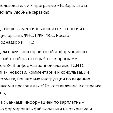
ользователей к программе «1С:Зарплата и
ючать удобные сервисы:
сдачи регламентированной отчетности из
ие органы: ФНС, ПФР, ФСС, Росстат,
роднадзор и ФТС;
для получения справочной информации по
заработной платы и работе в программе
лом 8». В информационной системе 1С:ИТС
ка», новости, комментарии и консультации
го учета, пошаговые инструкции по ведению
налом в программах «1С», составлению и отправке
ны;
на с банками информацией по зарплатным
но формировать файлы-заявки на открытие и