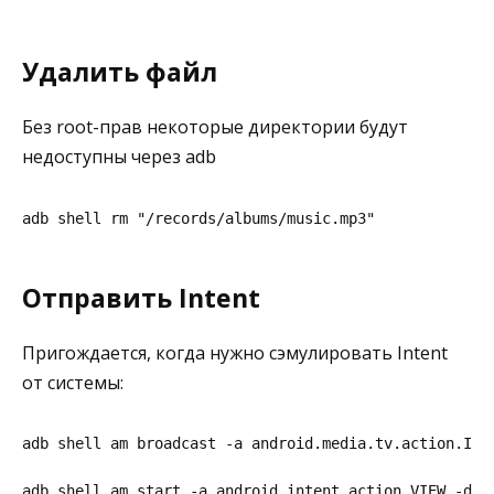
Удалить файл
Без root-прав некоторые директории будут
недоступны через adb
adb shell rm "/records/albums/music.mp3"
Отправить Intent
Пригождается, когда нужно сэмулировать Intent
от системы:
adb shell am broadcast -a android.media.tv.action.INI
adb shell am start -a android.intent.action.VIEW -d "