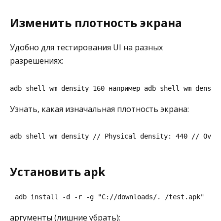
Изменить плотность экрана
Удобно для тестирования UI на разных
разрешениях:
adb shell wm density 160 например adb shell wm densit
Узнать, какая изначальная плотность экрана:
adb shell wm density // Physical density: 440 // Over
Установить apk
adb install -d -r -g "C://downloads/. /test.apk"
аргументы (лишние убрать):