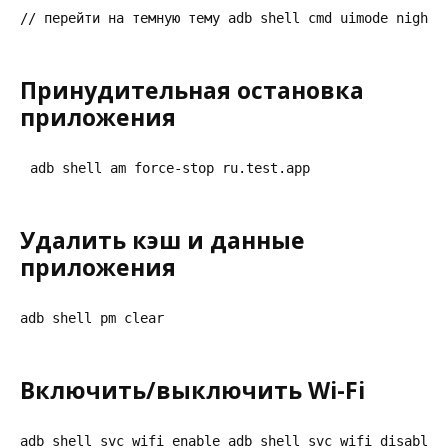
// перейти на темную тему adb shell cmd uimode night 
Принудительная остановка
приложения
adb shell am force-stop ru.test.app
Удалить кэш и данные
приложения
adb shell pm clear
Включить/выключить Wi-Fi
adb shell svc wifi enable adb shell svc wifi disable