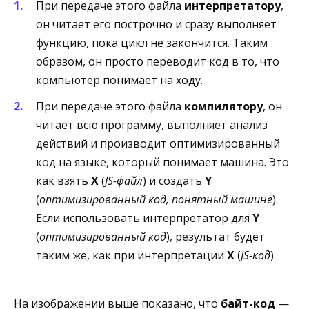
При передаче этого файла
интерпретатору
,
он читает его построчно и сразу выполняет
функцию, пока цикл не закончится. Таким
образом, он просто переводит код в то, что
компьютер понимает на ходу.
При передаче этого файла
компилятору
, он
читает всю программу, выполняет анализ
действий и производит оптимизированный
код на языке, который понимает машина. Это
как взять
X
(
JS-файл
) и создать
Y
(
оптимизированный код, понятный машине
).
Если использовать интерпретатор для
Y
(
оптимизированный код
), результат будет
таким же, как при интерпретации
X
(
JS-код
).
На изображении выше показано, что
байт-код
—