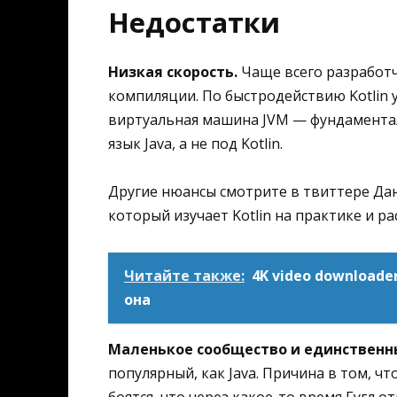
Недостатки
Низкая скорость.
Чаще всего разработч
компиляции. По быстродействию Kotlin у
виртуальная машина JVM — фундамента
язык Java, а не под Kotlin.
Другие нюансы смотрите в твиттере Да
который изучает Kotlin на практике и ра
Читайте также:
4K video downloade
она
Маленькое сообщество и единственн
популярный, как Java. Причина в том, чт
боятся, что через какое-то время Гугл о