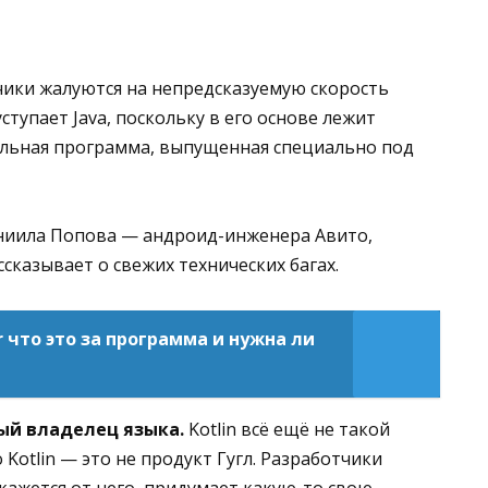
ики жалуются на непредсказуемую скорость
ступает Java, поскольку в его основе лежит
льная программа, выпущенная специально под
ниила Попова — андроид-инженера Авито,
ссказывает о свежих технических багах.
r что это за программа и нужна ли
ый владелец языка.
Kotlin всё ещё не такой
о Kotlin — это не продукт Гугл. Разработчики
ткажется от него, придумает какую-то свою