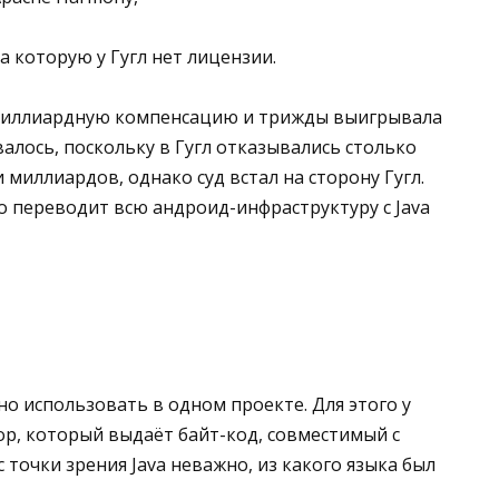
а которую у Гугл нет лицензии.
гл миллиардную компенсацию и трижды выигрывала
ывалось, поскольку в Гугл отказывались столько
и миллиардов, однако суд встал на сторону Гугл.
нно переводит всю андроид-инфраструктуру с Java
жно использовать в одном проекте. Для этого у
ор, который выдаёт байт-код, совместимый с
 точки зрения Java неважно, из какого языка был