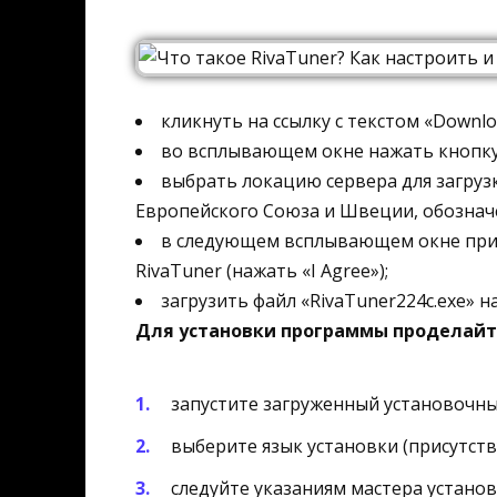
кликнуть на ссылку с текстом «Download
во всплывающем окне нажать кнопку
выбрать локацию сервера для загруз
Европейского Союза и Швеции, обозначе
в следующем всплывающем окне при
RivaTuner (нажать «I Agree»);
загрузить файл «RivaTuner224c.exe» 
Для установки программы проделайт
запустите загруженный установочны
выберите язык установки (присутству
следуйте указаниям мастера установ