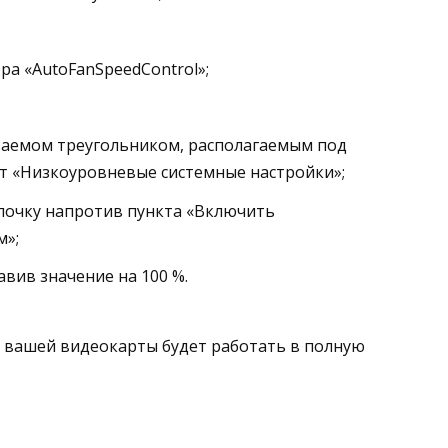
ра «AutoFanSpeedControl»;
ваемом треугольником, располагаемым под
т «Низкоуровневые системные настройки»;
лочку напротив пункта «Включить
м»;
вив значение на 100 %.
р вашей видеокарты будет работать в полную