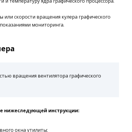
ти и температуру ядра графического процессора.
ы или скорости вращения кулера графического
 показаниями мониторинга.
лера
остью вращения вентилятора графического
йте нижеследующей инструкции:
вного окна утилиты;