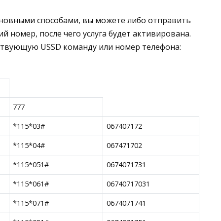
новными способами, вы можете либо отправить
й номер, после чего услуга будет активирована.
ствующую USSD команду или номер телефона:
777
*115*03#
067407172
*115*04#
067471702
*115*051#
0674071731
*115*061#
06740717031
*115*071#
0674071741