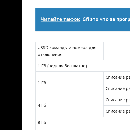
Читайте также:
Gfi это что за про
USSD команды и номера для
отключения
1 Гб (неделя бесплатно)
Списание ра
1 Гб
Списание ра
Списание ра
4 Гб
Списание ра
8 Гб