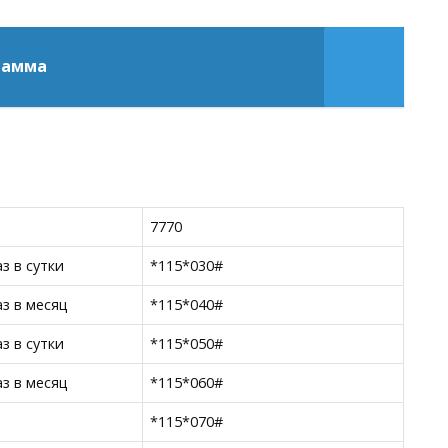
грамма
7770
з в сутки
*115*030#
з в месяц
*115*040#
з в сутки
*115*050#
з в месяц
*115*060#
*115*070#