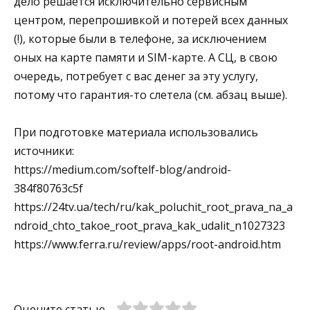
дело решается исключительно сервисным
центром, перепрошивкой и потерей всех данных
(!), которые были в телефоне, за исключением
оных на карте памяти и SIM-карте. А СЦ, в свою
очередь, потребует с вас денег за эту услугу,
потому что гарантия-то слетела (см. абзац выше).
При подготовке материала использовались
источники:
https://medium.com/softelf-blog/android-
384f80763c5f
https://24tv.ua/tech/ru/kak_poluchit_root_prava_na_a
ndroid_chto_takoe_root_prava_kak_udalit_n1027323
https://www.ferra.ru/review/apps/root-android.htm
Оцените статью