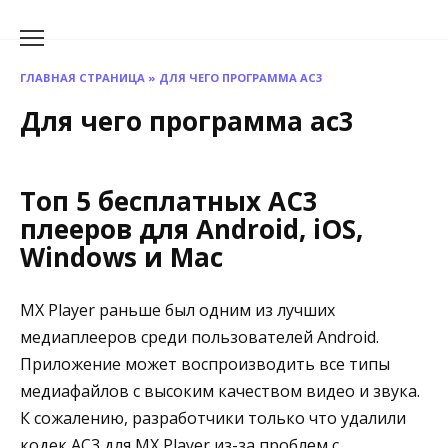
Перейти
к
содержанию
ГЛАВНАЯ СТРАНИЦА
»
ДЛЯ ЧЕГО ПРОГРАММА AC3
Для чего программа ac3
Топ 5 бесплатных AC3
плееров для Android, iOS,
Windows и Mac
MX Player раньше был одним из лучших
медиаплееров среди пользователей Android.
Приложение может воспроизводить все типы
медиафайлов с высоким качеством видео и звука.
К сожалению, разработчики только что удалили
кодек AC3 для MX Player из-за проблем с