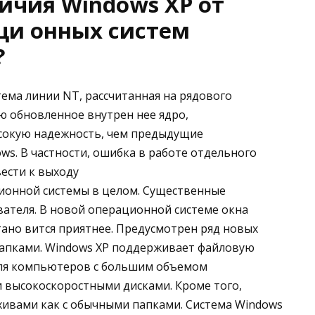
ичия Windows XP от
ци онных систем
?
ема линии NT, рассчитанная на рядового
ю обновленное внутрен нее ядро,
сокую надежность, чем предыдущие
s. В частности, ошибка в работе отдельного
ести к выходу
ционной системы в целом. Существенные
вателя. В новой операционной системе окна
ано вится приятнее. Предусмотрен ряд новых
папками. Windows XP поддерживает файловую
для компьютеров с большим объемом
 высокоскоростными дисками. Кроме того,
хивами как с обычными папками. Система Windows