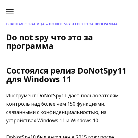
Перейти
к
содержанию
ГЛАВНАЯ СТРАНИЦА
»
DO NOT SPY ЧТО ЭТО ЗА ПРОГРАММА
Do not spy что это за
программа
Состоялся релиз DoNotSpy11
для Windows 11
Инструмент DoNotSpy11 дает пользователям
контроль над более чем 150 функциями,
связанными с конфиденциальностью, на
устройствах Windows 11 и Windows 10.
DoNotSpy10 был выпущен в 2015 году после