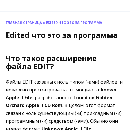
Перейти
к
содержанию
ГЛАВНАЯ СТРАНИЦА
»
EDITED ЧТО ЭТО ЗА ПРОГРАММА
Edited что это за программа
Что такое расширение
файла EDIT?
Файлы EDIT связаны с ноль типом (-ами) файлов, и
их можно просматривать с помощью
Unknown
Apple II File
, разработанного
found on Golden
Orchard Apple II CD Rom
. В целом, этот формат
связан с ноль существующим (-и) прикладным (-и)
программным (-и) средством (-ами). Обычно они
имеют формат
Unknown Apple II File
.