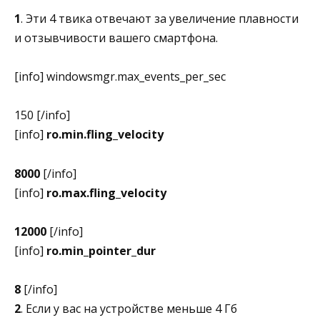
1
. Эти 4 твика отвечают за увеличение плавности
и отзывчивости вашего смартфона.
[info] windowsmgr.max_events_per_sec
150 [/info]
[info]
ro.min.fling_velocity
8000
[/info]
[info]
ro.max.fling_velocity
12000
[/info]
[info]
ro.min_pointer_dur
8
[/info]
2
. Если у вас на устройстве меньше 4 Гб