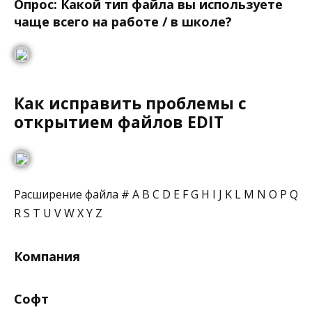
Опрос: Какой тип файла вы используете
чаще всего на работе / в школе?
Как исправить проблемы с
открытием файлов EDIT
Расширение файла # A B C D E F G H I J K L M N O P Q
R S T U V W X Y Z
Компания
Софт