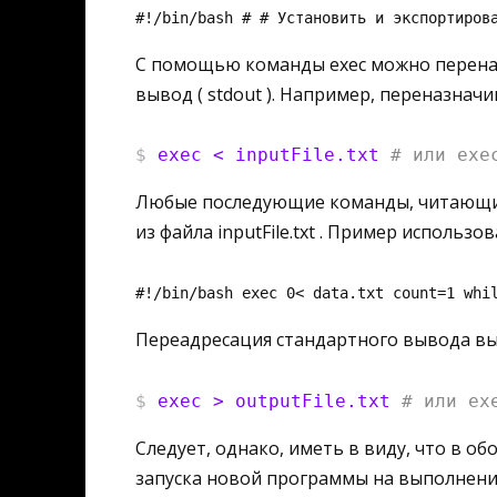
#!/bin/bash # # Установить и экспортиров
С помощью команды exec можно переназн
вывод ( stdout ). Например, переназнач
$
exec < inputFile.txt 
# или exe
Любые последующие команды, читающие 
из файла inputFile.txt . Пример использо
#!/bin/bash exec 0< data.txt count=1 whi
Переадресация стандартного вывода вы
$
exec > outputFile.txt 
# или ex
Следует, однако, иметь в виду, что в о
запуска новой программы на выполнени