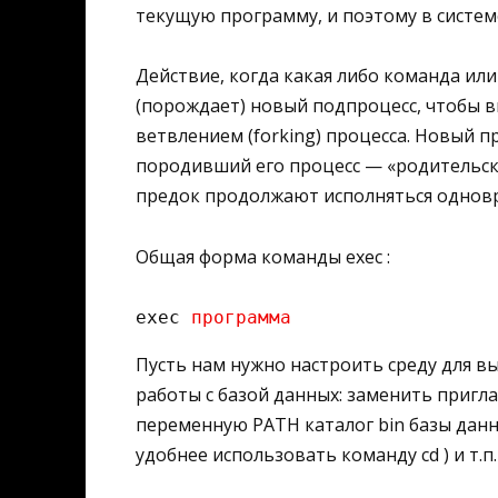
текущую программу, и поэтому в систем
Действие, когда какая либо команда ил
(порождает) новый подпроцесс, чтобы в
ветвлением (forking) процесса. Новый п
породивший его процесс — «родительски
предок продолжают исполняться одновр
Общая форма команды exec :
exec 
программа
Пусть нам нужно настроить среду для в
работы с базой данных: заменить пригл
переменную PATH каталог bin базы дан
удобнее использовать команду cd ) и т.п.