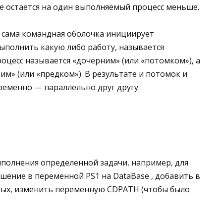
е остается на один выполняемый процесс меньше.
и сама командная оболочка инициирует
ыполнить какую либо работу, называется
роцесс называется «дочерним» (или «потомком»), а
м» (или «предком»). В результате и потомок и
еменно — параллельно друг другу.
ыполнения определенной задачи, например, для
ашение в переменной PS1 на DataBase , добавить в
ных, изменить переменную CDPATH (чтобы было