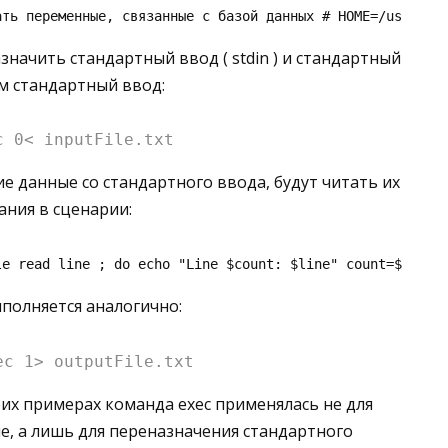
ать переменные, связанные с базой данных # HOME=/usr/dat
ачить стандартный ввод ( stdin ) и стандартный
им стандартный ввод:
c 0< inputFile.txt
данные со стандартного ввода, будут читать их
вания в сценарии:
le read line ; do echo "Line $count: $line" count=$(( $c
полняется аналогично:
ec 1> outputFile.txt
боих примерах команда exec применялась не для
е, а лишь для переназначения стандартного