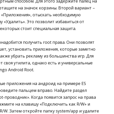
ртным способом. Для этого задержите палец на
етащите на значок корзины. Второй вариант –
т «Приложения», отыскать необходимую
у «Удалить». Это позволит избавиться от
екоторых стоит специальная защита.
надобится получить root права. Они позволят
ет, установить приложения, которые заметно
акже убрать рекламу из большинства игр. Для
т своя утилита, однако есть и универсальные
ingo Android Root.
ные приложения на андроид на примере ES
роведите пальцем вправо. Найдите раздел
ot-проводник». Когда появится запрос на права
Нажмите на клавишу «Подключить как R/W» и
R/W. Затем откройте папку system/app и удалите