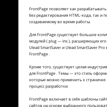
FrontPage позволяет как разрабатывать
без редактирования HTML-кода, так и п
создаваемому во время работы.
Для FrontPage существует большое кол
модулей ( plug — ins ), расширяющих е
Ulead SmartSaver и Ulead SmartSaver Pro
FrontPage .
Кроме того, существует целая индустр
для FrontPage . Темы — это стиль оформл
которые можно применить к страничке и
процесс разработки.
FrontPage включает в себя шаблоны сай
сайтов на основе выбранного пользова