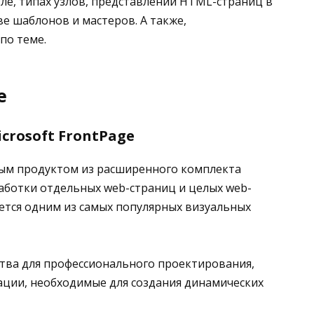
узле, типах узлов, представлении HTML-страниц в
ве шаблонов и мастеров. А также,
по теме.
е
crosoft FrontPage
мным продуктом из расширенного комплекта
зработки отдельных web-страниц и целых web-
яется одним из самых популярных визуальных
дства для профессионального проектирования,
ации, необходимые для создания динамических