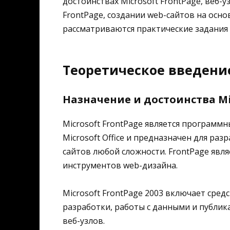
достоинствах Microsoft FrontPage, веб-
FrontPage, создании web-сайтов на осно
рассматриваются практические задания 
Теоретическое введени
Назначение и достоинства Mi
Microsoft FrontPage является програм
Microsoft Office и предназначен для ра
сайтов любой сложности. FrontPage явл
инструментов web-дизайна.
Microsoft FrontPage 2003 включает сре
разработки, работы с данными и публик
веб-узлов.