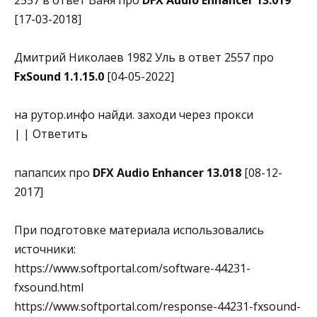
2557 в ответ Ваня про
DFX Audio Enhancer 13.019
[17-03-2018]
Дмитрий Николаев 1982 Уль в ответ 2557 про
FxSound 1.1.15.0
[04-05-2022]
на рутор.инфо найди. заходи через прокси
| | Ответить
папапсих про
DFX Audio Enhancer 13.018
[08-12-
2017]
При подготовке материала использовались
источники:
https://www.softportal.com/software-44231-
fxsound.html
https://www.softportal.com/response-44231-fxsound-