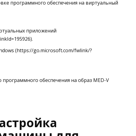
овке программного обеспечения на виртуальный
иртуальных приложений
LinkId=195926).
ows (https://go.microsoft.com/fwlink/?
о программного обеспечения на образ MED-V
настройка
 машины для