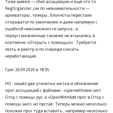
Тоже маялся — сбил ассациации и ещё что то
RegOrganizer_ом по невнимательности —
архиваторы , плэеры , блокноты перестали
открыватся по умолчанию и даже напрямую с
ошибкой невозможности запуска , а
переустановленные такиеже не втыкались в
контменю «Открыть с помощью» . Требуется
лезть в реестр и по очереди сносить
неработающие .
Григ 26.09.2020 в 18:35
НО . нашёл две утилитки чистки и обновления
прог ассоциаций с файлами : «openwithview чист
Откр с помощ» рус. и «OpenWithAdd прог в Откр с
помощ» англ. но прстая . Теперь можно несколько
похожих прог туда вставить , например несколько