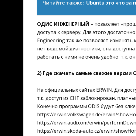
Читайте также:
Ubuntu это что за
ОДИС ИНЖЕНЕРНЫЙ
– позволяет «прош
доступа к серверу. Для этого достаточн
Engineering так же позволяет изменять
нет ведомой диагностики, она доступна 
работать с ними не очень удобно, т.к. 
2) Где скачать самые свежие версии 
На официальных сайтах ERWIN. Для дост
т.к. доступ из СНГ заблокирован, платны
Конечно программы ODIS будут без ключ
https://erwin.volkswagen.de/erwin/showH
https://erwin.audi.com/erwin/performDow
https://erwin.skoda-auto.cz/erwin/showHo