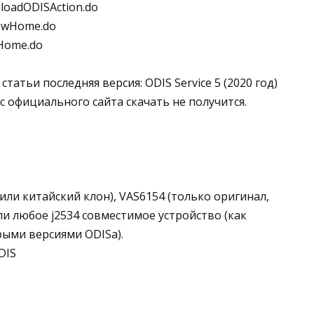
nloadODISAction.do
howHome.do
wHome.do
атьи последняя версия: ODIS Service 5 (2020 год)
с официального сайта скачать не получится.
ли китайский клон), VAS6154 (только оригинал,
или любое j2534 совместимое устройство (как
рыми версиями ODISа).
DIS