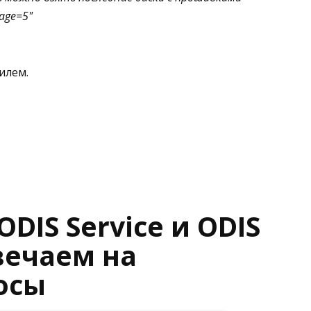
age=5"
илем.
DIS Service и ODIS
твечаем на
осы