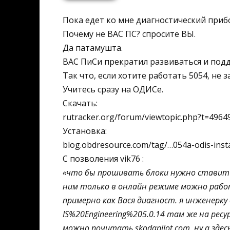
Пока едет ко мне диагностический приб
Почему не ВАС ПС? спросите ВЫ.
Да патамушта.
ВАС ПиСи прекратил развиваться и под
Так что, если хотите работать 5054, не
Учитесь сразу на ОДИСе.
Скачать:
rutracker.org/forum/viewtopic.php?t=4964
Установка:
blog.obdresource.com/tag/…054a-odis-inst
С позволения vik76 :
«что бы прошивать блоки нужно ставить 
ним только в онлайн режиме можно рабо
примерно как Вася диагност. я инженерку 
IS%20Engineering%205.0.14 там же на ресур
можно почитать skodapilot.com, ну а зде