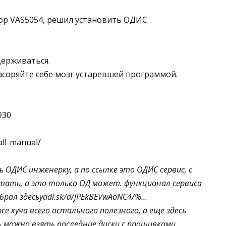
ор VAS5054, решил установить ОДИС.
держиваться.
 засоряйте себе мозг устаревшей программой.
930
all-manual/
ОДИС инженерку, а по ссылке это ОДИС сервис, с
тать, а это только ОД может. функционал сервиса
брал здесьyadi.sk/d/jPEkBEVwAoNC4/%…
се куча всего остального полезного, а еще здесь
сь можно взять последние диски с прошивками