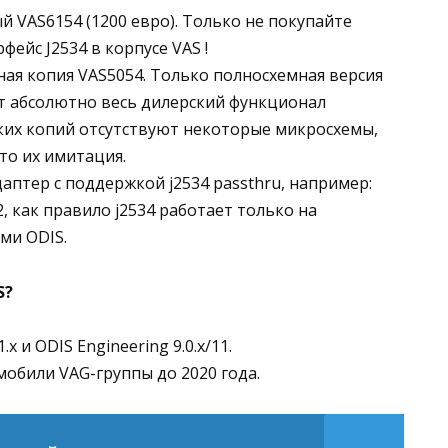
й VAS6154 (1200 евро). Только не покупайте
ейс J2534 в корпусе VAS !
ная копия VAS5054. Только полносхемная версия
т абсолютно весь дилерский функционал
ких копий отсутствуют некоторые микросхемы,
то их имитация.
аптер с поддержкой j2534 passthru, например:
 как правило j2534 работает только на
ми ODIS.
S?
.х и ODIS Engineering 9.0.х/11.
обили VAG-группы до 2020 года.