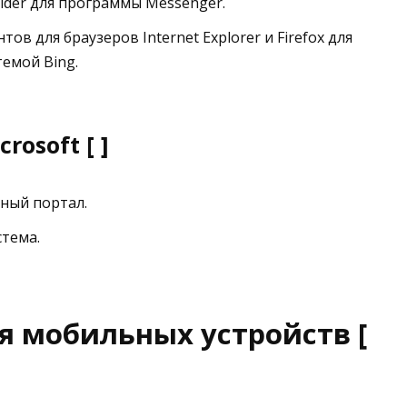
ovider для программы Messenger.
ов для браузеров Internet Explorer и Firefox для
темой Bing.
osoft [ ]
ный портал.
стема.
ля мобильных устройств [