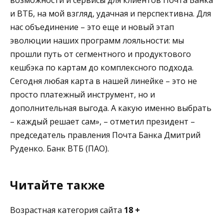
возможности и сервисы для клиентов Почта Банка
и ВТБ, на мой взгляд, удачная и перспективна. Для
нас объединение – это еще и новый этап
эволюции наших программ лояльности: мы
прошли путь от сегментного и продуктового
кешбэка по картам до комплексного подхода.
Сегодня любая карта в нашей линейке – это не
просто платежный инструмент, но и
дополнительная выгода. А какую именно выбрать
– каждый решает сам», – отметил президент –
председатель правления Почта Банка Дмитрий
Руденко. Банк ВТБ (ПАО).
Читайте также
Возрастная категория сайта
18 +