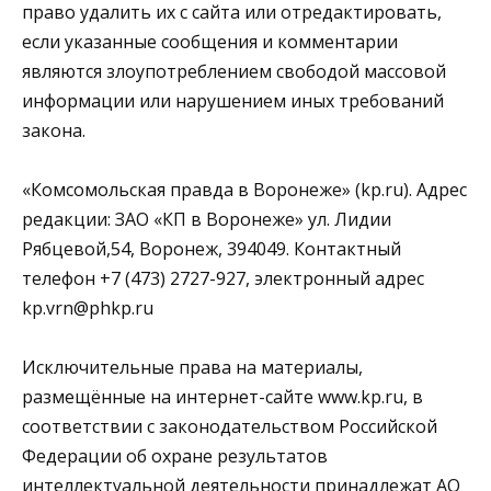
право удалить их с сайта или отредактировать,
если указанные сообщения и комментарии
являются злоупотреблением свободой массовой
информации или нарушением иных требований
закона.
«Комсомольская правда в Воронеже» (kp.ru). Адрес
редакции: ЗАО «КП в Воронеже» ул. Лидии
Рябцевой,54, Воронеж, 394049. Контактный
телефон +7 (473) 2727-927, электронный адрес
kp.vrn@phkp.ru
Исключительные права на материалы,
размещённые на интернет-сайте www.kp.ru, в
соответствии с законодательством Российской
Федерации об охране результатов
интеллектуальной деятельности принадлежат АО