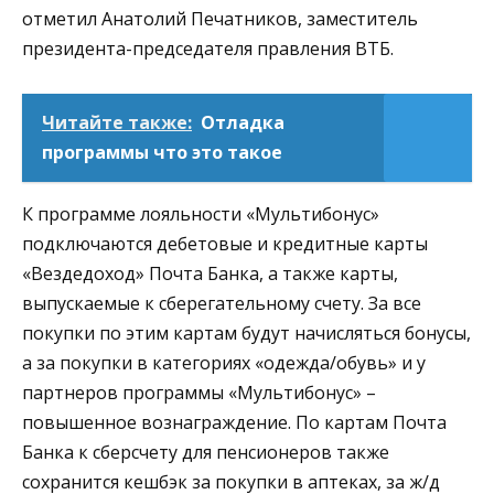
отметил Анатолий Печатников, заместитель
президента-председателя правления ВТБ.
Читайте также:
Отладка
программы что это такое
К программе лояльности «Мультибонус»
подключаются дебетовые и кредитные карты
«Вездедоход» Почта Банка, а также карты,
выпускаемые к сберегательному счету. За все
покупки по этим картам будут начисляться бонусы,
а за покупки в категориях «одежда/обувь» и у
партнеров программы «Мультибонус» –
повышенное вознаграждение. По картам Почта
Банка к сберсчету для пенсионеров также
сохранится кешбэк за покупки в аптеках, за ж/д