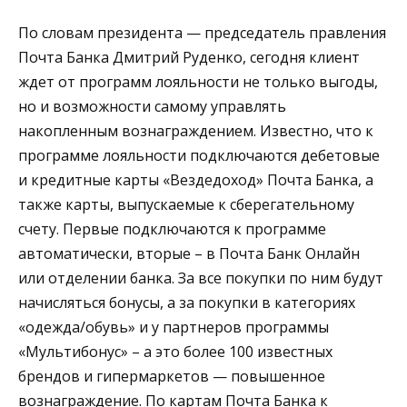
По словам президента — председатель правления
Почта Банка Дмитрий Руденко, сегодня клиент
ждет от программ лояльности не только выгоды,
но и возможности самому управлять
накопленным вознаграждением. Известно, что к
программе лояльности подключаются дебетовые
и кредитные карты «Вездедоход» Почта Банка, а
также карты, выпускаемые к сберегательному
счету. Первые подключаются к программе
автоматически, вторые – в Почта Банк Онлайн
или отделении банка. За все покупки по ним будут
начисляться бонусы, а за покупки в категориях
«одежда/обувь» и у партнеров программы
«Мультибонус» – а это более 100 известных
брендов и гипермаркетов — повышенное
вознаграждение. По картам Почта Банка к