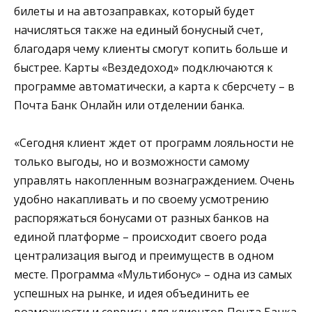
билеты и на автозаправках, который будет
начисляться также на единый бонусный счет,
благодаря чему клиенты смогут копить больше и
быстрее. Карты «Вездедоход» подключаются к
программе автоматически, а карта к сберсчету – в
Почта Банк Онлайн или отделении банка.
«Сегодня клиент ждет от программ лояльности не
только выгоды, но и возможности самому
управлять накопленным вознаграждением. Очень
удобно накапливать и по своему усмотрению
распоряжаться бонусами от разных банков на
единой платформе – происходит своего рода
централизация выгод и преимуществ в одном
месте. Программа «Мультибонус» – одна из самых
успешных на рынке, и идея объединить ее