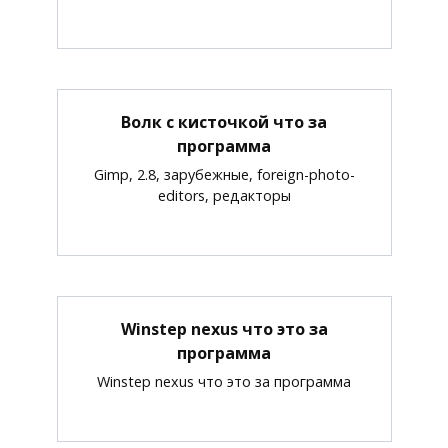
Волк с кисточкой что за
программа
Gimp, 2.8, зарубежные, foreign-photo-
editors, редакторы
Winstep nexus что это за
программа
Winstep nexus что это за программа