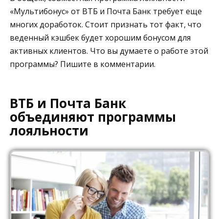
«Мультибонус» от ВТБ и Почта Банк требует еще
многих доработок. Стоит признать тот факт, что
веденный кэшбек будет хорошим бонусом для
активных клиентов. Что вы думаете о работе этой
программы? Пишите в комментарии.
ВТБ и Почта Банк
объединяют программы
лояльности