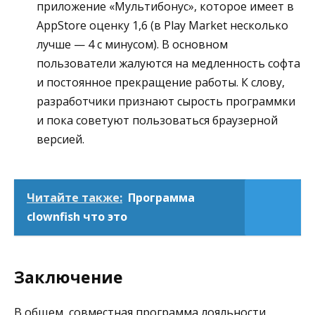
приложение «Мультибонус», которое имеет в
AppStore оценку 1,6 (в Play Market несколько
лучше — 4 с минусом). В основном
пользователи жалуются на медленность софта
и постоянное прекращение работы. К слову,
разработчики признают сырость программки
и пока советуют пользоваться браузерной
версией.
Читайте также:
Программа
clownfish что это
Заключение
В общем, совместная программа лояльности