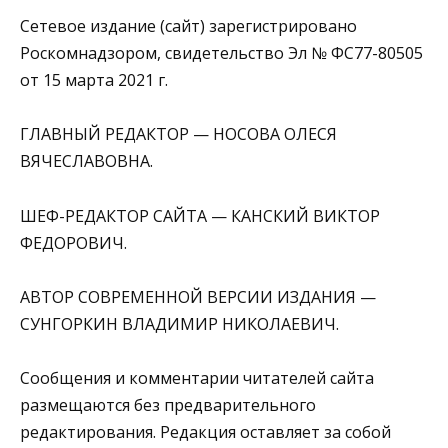
Сетевое издание (сайт) зарегистрировано
Роскомнадзором, свидетельство Эл № ФС77-80505
от 15 марта 2021 г.
ГЛАВНЫЙ РЕДАКТОР — НОСОВА ОЛЕСЯ
ВЯЧЕСЛАВОВНА.
ШЕФ-РЕДАКТОР САЙТА — КАНСКИЙ ВИКТОР
ФЕДОРОВИЧ.
АВТОР СОВРЕМЕННОЙ ВЕРСИИ ИЗДАНИЯ —
СУНГОРКИН ВЛАДИМИР НИКОЛАЕВИЧ.
Сообщения и комментарии читателей сайта
размещаются без предварительного
редактирования. Редакция оставляет за собой