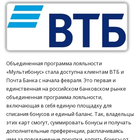
Объединенная программа лояльности
«Мультибонус» стала доступна клиентам ВТБ и
Почта Банка с начала февраля. Это первая и
единственная на российском банковском рынке
объединенная программа лояльности,
включающая в себя единую площадку для
списания бонусов и единый баланс. Так, владельцы
этих карт смогут, суммировать бонусы и получать
дополнительные преференции, расплачиваясь
ими за повседневные покупки, копить бонусы от