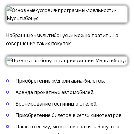
Набранные «мультибонусы» можно тратить на
совершение таких покупок:
Приобретение ж/д или авиа-билетов.
Аренда прокатных автомобилей.
Бронирование гостиниц и отелей;
Приобретение билетов в сетях кинотеатров.
Плюс ко всему, можно не тратить бонусы, а