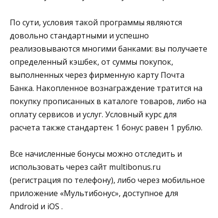
По сути, условия такой программы являются
довольно стандартными и успешно
реализовываются многими банками: вы получаете
определенный кэшбек, от суммы покупок,
выполненных через фирменную карту Почта
Банка. Накопленное вознаграждение тратится на
покупку прописанных в каталоге товаров, либо на
оплату сервисов и услуг. Условный курс для
расчета также стандартен: 1 бонус равен 1 рублю.
Все начисленные бонусы можно отследить и
использовать через сайт multibonus.ru
(регистрация по телефону), либо через мобильное
приложение «Мультибонус», доступное для
Android и iOS .