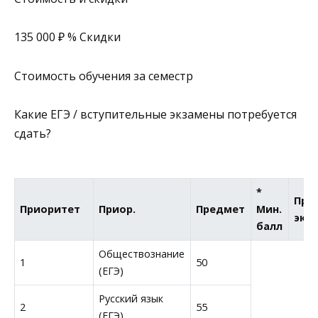
135 000 ₽ % Скидки
Стоимость обучения за семестр
Какие ЕГЭ / вступительные экзамены потребуется
сдать?
*
Про
Приоритет
Приор.
Предмет
Мин.
экз
балл
Обществознание
1
50
(ЕГЭ)
Русский язык
2
55
(ЕГЭ)