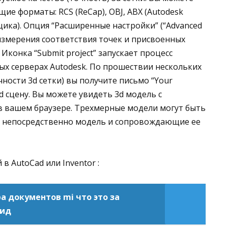
е форматы: RCS (ReCap), OBJ, ABX (Autodesk
щика). Опция “Расширенные настройки” (“Advanced
 измерения соответствия точек и присвоенных
Иконка “Submit project” запускает процесс
х серверах Autodesk. По прошествии нескольких
чности 3d сетки) вы получите письмо “Your
3d сцену. Вы можете увидеть 3d модель с
P” в вашем браузере. Трехмерные модели могут быть
т непосредственно модель и сопровождающие ее
в AutoCad или Inventor :
а документов mi что это за
оид