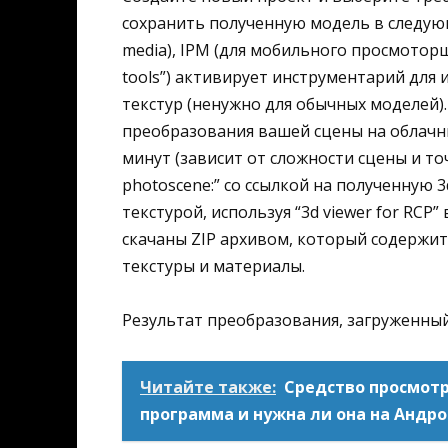
сохранить полученную модель в следующи
media), IPM (для мобильного просмотор
tools”) активирует инструментарий для
текстур (ненужно для обычных моделей). 
преобразования вашей сцены на облачны
минут (зависит от сложности сцены и то
photoscene:” со ссылкой на полученную 
текстурой, используя “3d viewer for RC
скачаны ZIP архивом, который содержи
текстуры и материалы.
Результат преобразования, загруженный 
Читайте также:
Средство просмотр
программа и нужна ли она на Андр