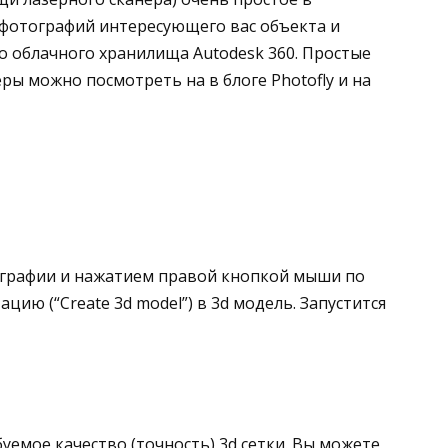
 фотографий интересующего вас объекта и
го облачного хранилища Autodesk 360. Простые
еры можно посмотреть на в блоге Photofly и на
ографии и нажатием правой кнопкой мыши по
цию (“Create 3d model”) в 3d модель. Запустится
уемое качество (точность) 3d сетки. Вы можете