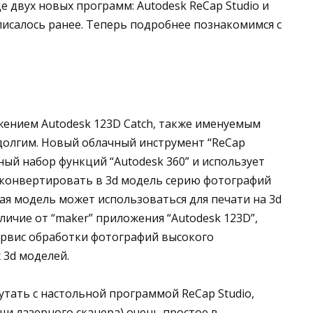
е двух новых программ: Autodesk ReCap Studio и
писалось ранее. Теперь подробнее познакомимся с
ожением Autodesk 123D Catch, также именуемым
едолгим. Новый облачный инструмент “ReCap
ный набор функций “Autodesk 360” и использует
 конвертировать в 3d модель серию фотографий
ная модель может использоваться для печати на 3d
тличие от “maker” приложения “Autodesk 123D”,
рвис обработки фотографий высокого
 3d моделей.
утать с настольной программой ReCap Studio,
щи лазерного сканера) очень простое в