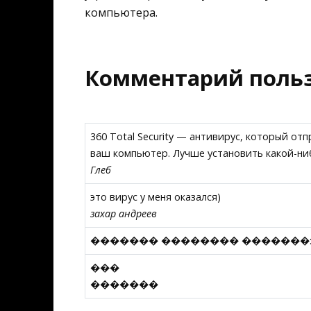
компьютера.
Комментарий поль
360 Total Security — антивирус, который от
ваш компьютер. Лучше установить какой-нибу
Глеб
это вирус у меня оказался)
захар андреев
������� �������� �������
���
�������