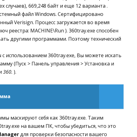
ех случаев), 669,248 байт и еще 12 варианта .
системный файл Windows. Сертифицировано
ный Verisign. Процесс загружается во время
юч реестра: MACHINE\Run ). 360tray.exe способен
ать другими программами. Поэтому технический
 с использованием 360tray.exe, Вы можете искать
амму (Пуск > Панель управления > Установка и
и
360.
).
амма
ы маскируют себя как 360tray.exe. Таким
ray.exe на вашем ПК, чтобы убедиться, что это
Manager
для проверки безопасности вашего