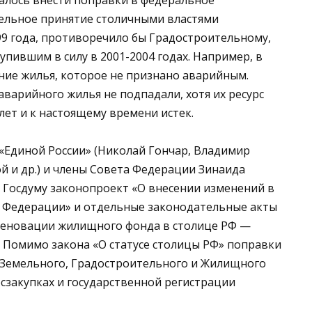
алось внести поправки в федеральное
тельное принятие столичными властями
99 года, противоречило бы Градостроительному,
пившим в силу в 2001-2004 годах. Например, в
ие жилья, которое не признано аварийным.
варийного жилья не подпадали, хотя их ресурс
лет и к настоящему времени истек.
 «Единой России» (Николай Гончар, Владимир
й и др.) и члены Совета Федерации Зинаида
 Госдуму законопроект «О внесении изменений в
ой Федерации» и отдельные законодательные акты
 реновации жилищного фонда в столице РФ —
 Помимо закона «О статусе столицы РФ» поправки
у Земельного, Градостроительного и Жилищного
осзакупках и государственной регистрации