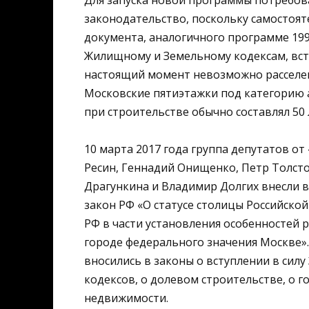
Для запуска новой программы потребов
законодательство, поскольку самостоя
документа, аналогичного программе 19
Жилищному и Земельному кодексам, всту
настоящий момент невозможно расселен
Московские пятиэтажки под категорию а
при строительстве обычно составлял 50 
10 марта 2017 года группа депутатов от
Ресин, Геннадий Онищенко, Петр Толсто
Драгункина и Владимир Долгих внесли в
закон РФ «О статусе столицы Российск
РФ в части установления особенностей
городе федерального значения Москве».
вносились в законы о вступлении в сил
кодексов, о долевом строительстве, о г
недвижимости.