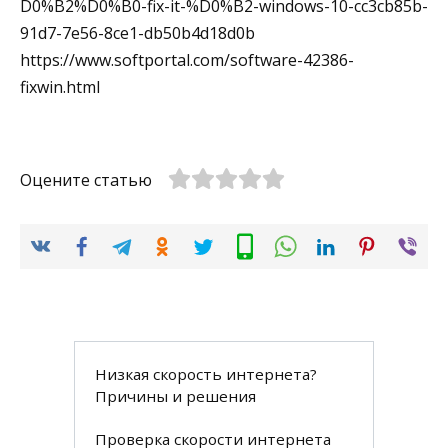
D0%B2%D0%B0-fix-it-%D0%B2-windows-10-cc3cb85b-
91d7-7e56-8ce1-db50b4d18d0b
https://www.softportal.com/software-42386-
fixwin.html
Оцените статью
Низкая скорость интернета?
Причины и решения
Проверка скорости интернета