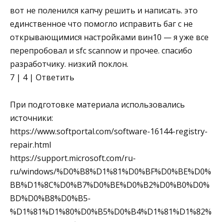
вот не поленился капчу решить и написать. это
единственное что помогло исправить баг с не
открывающимися настройками вин10 — я уже все
перепробовал и sfc scannow и прочее. спасибо
разработчику. низкий поклон.
7 | 4 | Ответить
При подготовке материала использовались
источники:
https://www.softportal.com/software-16144-registry-
repair.html
https://support.microsoft.com/ru-
ru/windows/%D0%B8%D1%81%D0%BF%D0%BE%D0%
BB%D1%8C%D0%B7%D0%BE%D0%B2%D0%B0%D0%
BD%D0%B8%D0%B5-
%D1%81%D1%80%D0%B5%D0%B4%D1%81%D1%82%