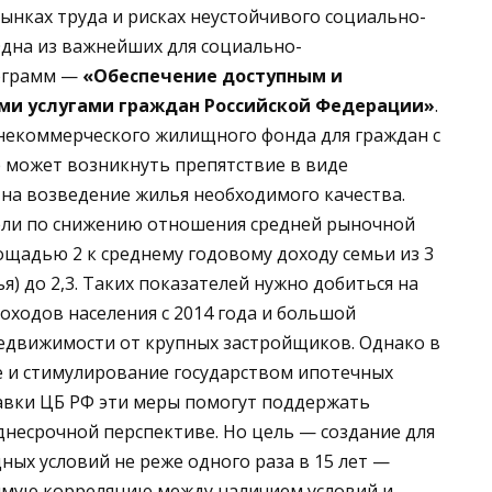
ынках труда и рисках неустойчивого социально-
Одна из важнейших для социально-
рограмм —
«Обеспечение доступным и
и услугами граждан Российской Федерации»
.
 некоммерческого жилищного фонда для граждан с
 может возникнуть препятствие в виде
на возведение жилья необходимого качества.
ели по снижению отношения средней рыночной
щадью 2 к среднему годовому доходу семьи из 3
) до 2,3. Таких показателей нужно добиться на
ходов населения с 2014 года и большой
едвижимости от крупных застройщиков. Однако в
 и стимулирование государством ипотечных
авки ЦБ РФ эти меры помогут поддержать
днесрочной перспективе. Но цель — создание для
ых условий не реже одного раза в 15 лет —
рямую корреляцию между наличием условий и