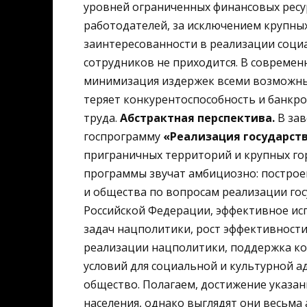
уровней ограниченных финансовых ресур
работодателей, за исключением крупных
заинтересованности в реализации соци
сотрудников не приходится. В совреме
минимизация издержек всеми возможны
теряет конкурентоспособность и банкрот
труда.
Абстрактная перспектива.
В зав
госпрограмму
«Реализация государст
приграничных территорий и крупных го
программы звучат амбициозно: построе
и общества по вопросам реализации го
Российской Федерации, эффективное и
задач нацполитики, рост эффективност
реализации нацполитики, поддержка ко
условий для социальной и культурной а
общество. Полагаем, достижение указа
населения, однако выглядят они весьм