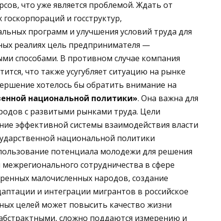
сов, что уже является проблемой. Ждать от
 госкорпораций и госструктур,
альных программ и улучшения условий труда для
нных реалиях цель предпринимателя —
ми способами. В противном случае компания
ится, что также усугубляет ситуацию на рынке
ершение хотелось бы обратить внимание на
венной национальной политики»
. Она важна для
родов с развитыми рынками труда. Цели
ние эффективной системы взаимодействия власти
сударственной национальной политики
спользование потенциала молодежи для решения
и межрегионального сотрудничества в сфере
ренных малочисленных народов, создание
даптации и интеграции мигрантов в российское
нных целей может повысить качество жизни
а абстрактными, сложно поддаются измерению и