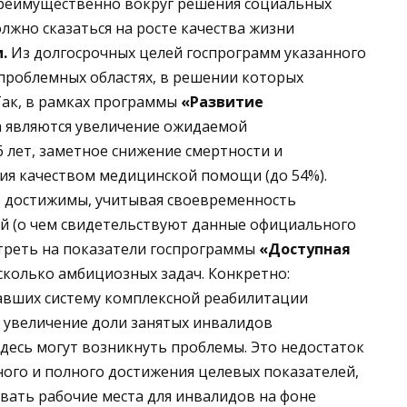
преимущественно вокруг решения социальных
лжно сказаться на росте качества жизни
.
Из долгосрочных целей госпрограмм указанного
проблемных областях, в решении которых
Так, в рамках программы
«Развитие
а являются увеличение ожидаемой
 лет, заметное снижение смертности и
я качеством медицинской помощи (до 54%).
е достижимы, учитывая своевременность
й (о чем свидетельствуют данные официального
мотреть на показатели госпрограммы
«Доступная
несколько амбициозных задач. Конкретно:
авших систему комплексной реабилитации
и увеличение доли занятых инвалидов
здесь могут возникнуть проблемы. Это недостаток
ого и полного достижения целевых показателей,
вать рабочие места для инвалидов на фоне