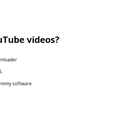
uTube videos?
wnloader
RL
e Ummy software