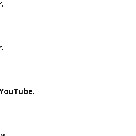
.
.
 YouTube.
g.