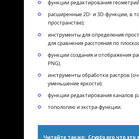
функции редактирования геометрий
расширенные 2D- и 3D-функции, в то
пространстве);
инструменты для определения прос
для сравнения расстояния по плоскос
функции создания и отображения ра
PNG);
инструменты обработки растров (оч
уменьшение яркости);
функции редактирования каналов ра
топологию и экстра-функции.
Читайте также:
Crypto pro что это