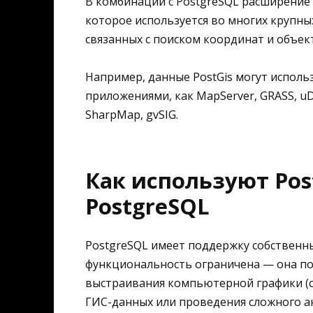
В комбинации с PostgreSQL расширение 
которое используется во многих крупн
связанных с поиском координат и объек
Например, данные PostGis могут испол
приложениями, как MapServer, GRASS, uDi
SharpMap, gvSIG.
Как используют Post
PostgreSQL
PostgreSQL имеет поддержку собственны
функциональность ограничена — она по
выстраивания компьютерной графики (ст
ГИС-данных или проведения сложного а