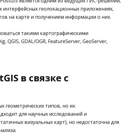
PostGIS является одним из ведущих ГИС-решений,
ых интерфейсных геолокационных приложениях,
тов на карте и получением информации о них.
ьзоваться такими картографическими
g, QGIS, GDAL/OGR, FeatureServer, GeoServer,
GIS в связке с
х геометрических типов, но их
дходит для научных исследований и
атичных визуальных карт), но недостаточна для
нализа.