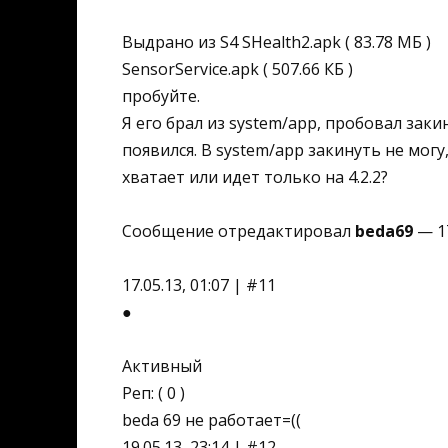
Выдрано из S4 SHealth2.apk ( 83.78 МБ )
SensorService.apk ( 507.66 КБ )
пробуйте.
Я его брал из system/app, пробовал заки
появился. В system/app закинуть не могу
хватает или идет только на 4.2.2?
Сообщение отредактировал
beda69
— 17
17.05.13, 01:07 | #11
●
Активный
Реп: ( 0 )
beda 69 не работает=((
19.05.13, 23:14 | #12